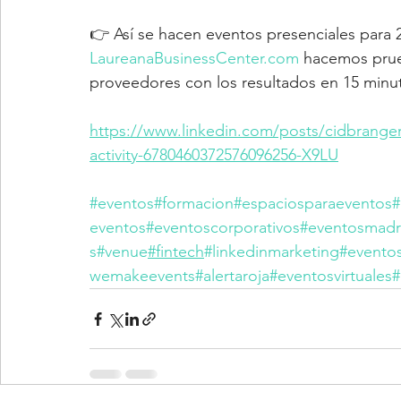
👉 Así se hacen eventos presenciales para 
LaureanaBusinessCenter.com
 hacemos prue
proveedores con los resultados en 15 minu
https://www.linkedin.com/posts/cidbrange
activity-6780460372576096256-X9LU
#eventos
#formacion
#espaciosparaeventos
#
eventos
#eventoscorporativos
#eventosmadr
s
#venue
#fintech
#linkedinmarketing
#eventos
wemakeevents
#alertaroja
#eventosvirtuales
#