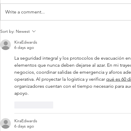
Write a comment...
Las empresas como Audi
Así fue el I
Sort by:
Newest
España lo saben muy bien:
Forums en L
KiraEdwards
"Los eventos corporativos
Center
6 days ago
vuelven"
La seguridad integral y los protocolos de evacuación en
elementos que nunca deben dejarse al azar. En mi traye
negocios, coordinar salidas de emergencia y aforos ade
operativa. Al proyectar la logística y verificar 
qué es 60 dí
organizadores cuentan con el tiempo necesario para audi
apoyo.
Like
Reply
KiraEdwards
6 days ago